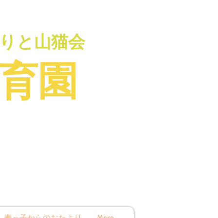
りと山猫会
育園