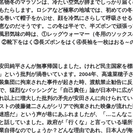
名物冬のマラソンは、冷たい空気が肺までしっかり届く
もたらします。ロシアなど極寒の地域では、初めての冬
る巻いて帽子をかぶせ、顔を冷気にさらして呼吸させる
恵なのだそうです。この冬は半そで、半ズボンで頑張っ
風邪気味の時は、①レッグウォーマー（冬用のソックス
）②靴下をはく③長ズボンをはく④長袖を一枚はおる～
安田純平さんが無事帰国しました。けれど民主国家を標
」という批判が渦巻いています。2004年、高遠菜穂子
装集団に拘束された事件が起きた時、渡航禁止勧告に反
で、猛烈なバッシングと「自己責任」論が日本中に広が
れ以上に増大した批判の矛先が安田さんに向けられてい
ストの後藤健二さんがシリアで拘束された映像が流れた
迷惑だ」という声が巷にあふれましたが、「…こんなこ
と話していました。政府が「行くな」と言っている場所
業自得なのでしょうか？どんな理由であれ、日本人が海