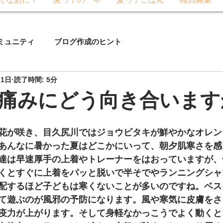
てなあに？
麦っ子の一年
麦っ子ごはん
職員募集
ミュニティ
ブログ作成のヒント
月1日
読了時間: 5分
痛みにどう向き合います
花が咲き、目久尻川ではジョウビタキが鮮やかなオレン
あんなに暑かった夏はどこかにいって、朝夕肌寒さを感
達は早速厚手の上着やトレーナーをはおっていますが、
くとすぐに上着をパッと脱いで半そでやランニングシャ
配するほど子どもは寒くないことが多いのですね。ベス
て遊ぶのが風邪の予防になります。風や寒気に皮膚をさ
疫力が上がります。そして身軽なかっこうでよく動くと