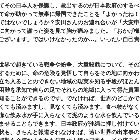
てその日本人を保護し、救出するのが日本政府のするべ
て命が助かって無事に帰国できたことを「よかったね！
ではないでしょうか？安田さんのお連れ合いが「大変申
に向かって謝った姿を見て胸が痛みました。「おかげ様
ございます」ではいけなかったのか…。いったい自己責
世界で起きている戦争や紛争、大量殺戮について、その
するために、命の危険を覚悟して自らをその地に向かわ
立ち入ることのできない地域の現実を知る手段がほとん
困難を承知で自らの足でそれらの地域に入って得た貴重
知ることができるのです。でなければ、世界のどこかで
くても済みますし、見なくても済みます。食べ物がなく
潔な飲み水が手に入らなくて泥のような水を飲んでいる
ませることもできます。日本政府が沖縄に押し付けてい
状も、きちんと報道されなければ、遠い世界の出来事の