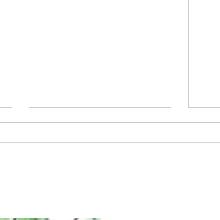
麦っ子のおとな
お誕