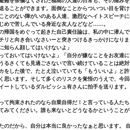
避難を余儀なくされた福島の人達の日常も、その痛みを
送ることができます。面倒なことからついつい目を背け
ことのない障がいのある人達、激烈なヘイトスピーチに
じめで苦しんでいる身近な友人などなど……。
の帰国をめぐって起きた自己責任論は、私の中に潜んで
チリと向き合いなさいーと突きつけるきっかけになりま
に知らん顔してはいけないよ」
っておいてはいけないよ」「自分が嫌なことをお友達に
うるさくても見過ごさないで言い続けていることは絶対
カをした後で、たとえ泣いていても「もういいよ」と許
く思います。そして多くのリスクを覚悟のうえで、今回
イートしているダルビッシュ有さんに拍手を送ります。
って拘束されたのなら自業自得だ！と言っている人たち
てみてください。誰も来ないとどうなるかということが
たのだから、自分は本当に良かったなぁと思います。 